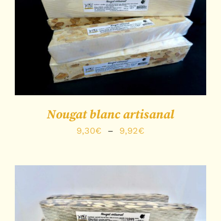
54,00€
CHOIX DES OPTIONS
/
DÉTAILS
Nougat blanc artisanal
Plage
9,30
€
–
9,92
€
de
prix :
9,30€
à
9,92€