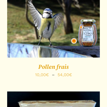
CHOIX DES OPTIONS
/
DÉTAILS
Pollen frais
Plage
10,00
€
–
54,00
€
de
prix :
10,00€
à