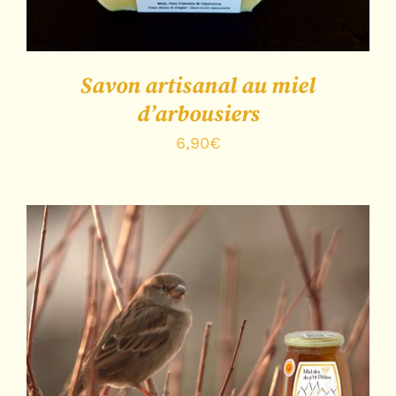
Savon artisanal au miel
d’arbousiers
6,90
€
Note
4.20
DÉTAILS
sur 5