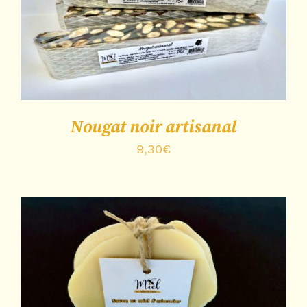
CHOIX DES OPTIONS
/
DÉTAILS
Nougat noir artisanal
9,30
€
CHOIX DES OPTIONS
/
DÉTAILS