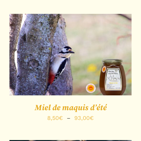
de
prix :
8,00€
à
84,00€
Note
5.00
sur
DÉTAILS
5
Miel de maquis d’été
Plage
8,50
€
–
93,00
€
de
prix :