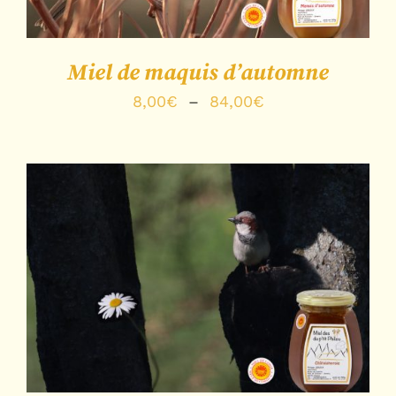
Miel de maquis d’automne
Plage
8,00
€
–
84,00
€
de
prix :
8,00€
à
84,00€
Note
5.00
sur
CHOIX DES OPTIONS
/
5
DÉTAILS