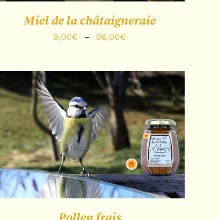
Miel de la châtaigneraie
Plage
9,00
€
–
96,00
€
de
prix :
9,00€
à
96,00€
CHOIX DES OPTIONS
/
APERÇU
Pollen frais