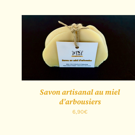
de
prix :
8,50€
à
93,00€
CHOIX DES OPTIONS
/
APERÇU
Savon artisanal au miel
d’arbousiers
6,90
€