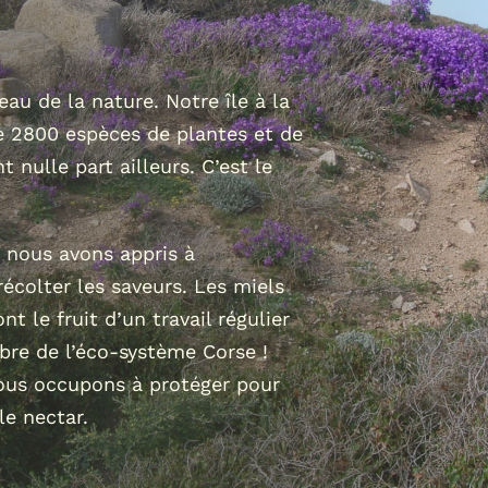
au de la nature. Notre île à la
e 2800 espèces de plantes et de
nt nulle part ailleurs. C’est le
, nous avons appris à
écolter les saveurs. Les miels
 le fruit d’un travail régulier
ibre de l’éco-système Corse !
nous occupons à protéger pour
le nectar.