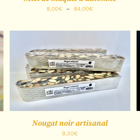
Plage
8,00
€
–
84,00
€
de
prix :
8,00€
à
84,00€
CHOIX DES OPTIONS
/
APERÇU
Nougat noir artisanal
9,30
€