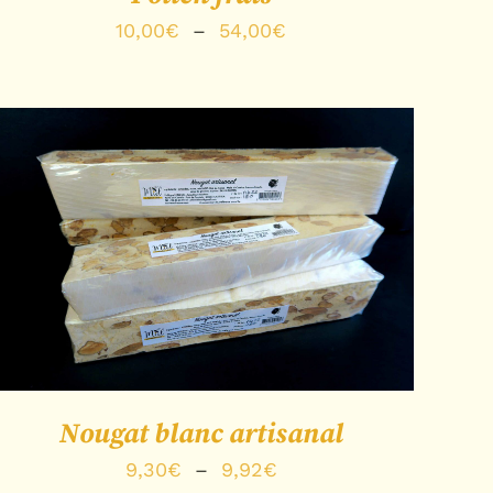
Plage
10,00
€
–
54,00
€
de
prix :
10,00€
à
54,00€
CHOIX DES OPTIONS
/
APERÇU
Nougat blanc artisanal
Plage
9,30
€
–
9,92
€