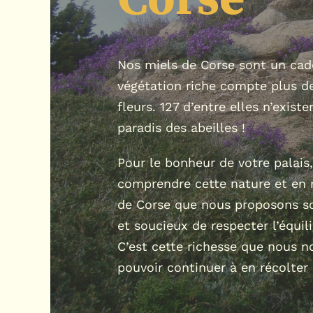
Nos miels de Corse sont un cade
végétation riche compte plus d
fleurs. 127 d’entre elles n’existe
paradis des abeilles !
Pour le bonheur de votre palais
comprendre cette nature et en r
de Corse que nous proposons sont
et soucieux de respecter l’équil
C’est cette richesse que nous 
pouvoir continuer à en récolter 