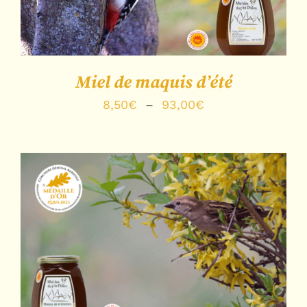
Miel de maquis d’été
Plage
8,50
€
–
93,00
€
de
prix :
8,50€
à
93,00€
Note
5.00
sur
CHOIX DES OPTIONS
/
5
DÉTAILS