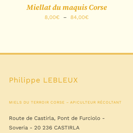
Miellat du maquis Corse
Plage
8,00
€
–
84,00
€
de
prix :
8,00€
à
84,00€
Philippe LEBLEUX
MIELS DU TERROIR CORSE – APICULTEUR RÉCOLTANT
Route de Castirla, Pont de Furciolo -
Soveria - 20 236 CASTIRLA