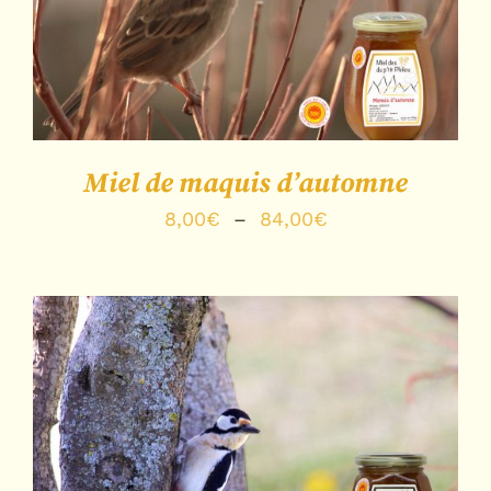
Note
4.20
DÉTAILS
sur 5
Miel de maquis d’automne
Plage
8,00
€
–
84,00
€
de
prix :
8,00€
à
84,00€
Note
5.00
sur
DÉTAILS
5