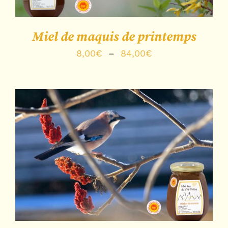
Miel de maquis de printemps
Plage
8,00
€
–
84,00
€
de
prix :
8,00€
à
84,00€
Note
5.00
sur
CHOIX DES OPTIONS
/
5
DÉTAILS