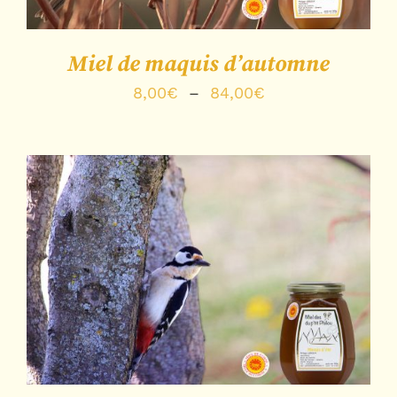
Miel de maquis d’automne
Plage
8,00
€
–
84,00
€
de
prix :
8,00€
à
84,00€
Note
5.00
sur
DÉTAILS
5