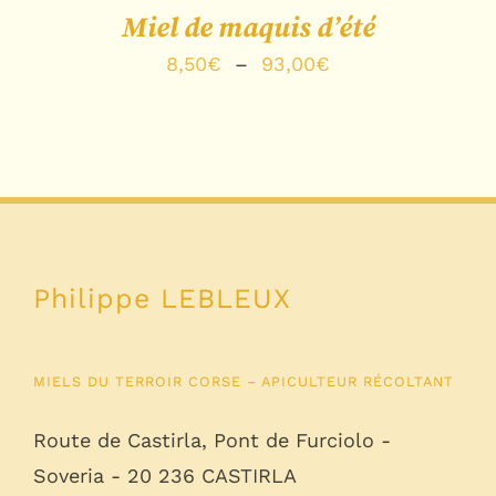
Miel de maquis d’été
Plage
8,50
€
–
93,00
€
de
prix :
8,50€
à
93,00€
Philippe LEBLEUX
MIELS DU TERROIR CORSE – APICULTEUR RÉCOLTANT
Route de Castirla, Pont de Furciolo -
Soveria - 20 236 CASTIRLA