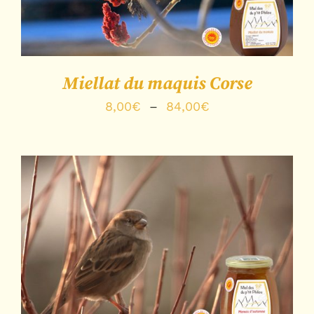
Miellat du maquis Corse
Plage
8,00
€
–
84,00
€
de
prix :
8,00€
à
84,00€
Note
4.20
DÉTAILS
sur 5